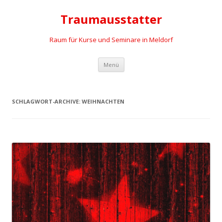
Traumausstatter
Raum für Kurse und Seminare in Meldorf
Springe
Menü
zum
Inhalt
SCHLAGWORT-ARCHIVE:
WEIHNACHTEN