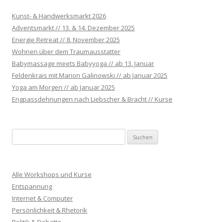
Kunst- & Handwerksmarkt 2026
Adventsmarkt // 13. & 14. Dezember 2025
Energie Retreat // 8. November 2025
Wohnen über dem Traumausstatter
Babymassage meets Babyyoga // ab 13. Januar
Feldenkrais mit Marion Galinowski // ab Januar 2025
Yoga am Morgen // ab Januar 2025
Engpassdehnungen nach Liebscher & Bracht // Kurse
S
u
c
h
Alle Workshops und Kurse
e
Entspannung
n
Internet & Computer
n
Persönlichkeit & Rhetorik
a