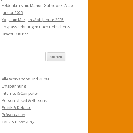
Feldenkrais mit Marion Galinowski // ab
Januar 2025
Yoga am Morgen // ab Januar 2025
Engpassdehnungen nach Liebscher &
Bracht // Kurse
S
u
c
h
Alle Workshops und Kurse
e
Entspannung
n
Internet & Computer
n
Persönlichkeit & Rhetorik
a
Politik & Debatte
c
Präsentation
h
Tanz & Bewegung
: