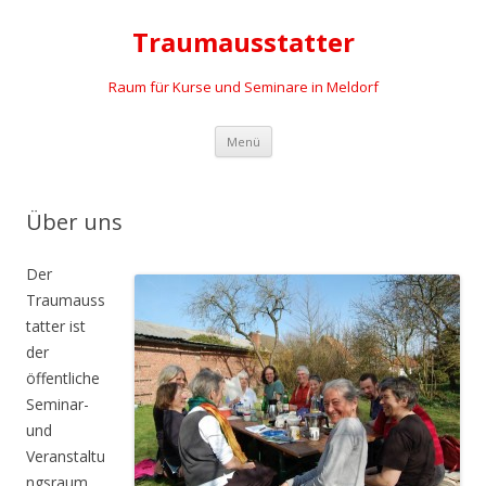
Traumausstatter
Raum für Kurse und Seminare in Meldorf
Springe
Menü
zum
Inhalt
Über uns
Der
Traumauss
tatter ist
der
öffentliche
Seminar-
und
Veranstaltu
ngsraum