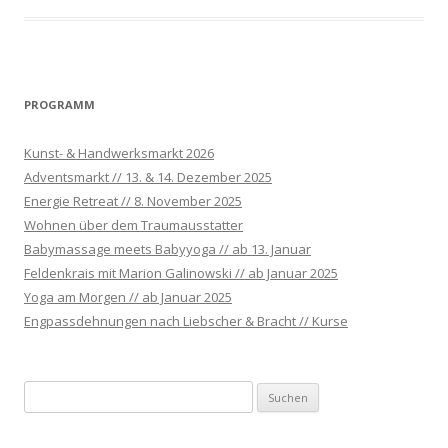
PROGRAMM
Kunst- & Handwerksmarkt 2026
Adventsmarkt // 13. & 14. Dezember 2025
Energie Retreat // 8. November 2025
Wohnen über dem Traumausstatter
Babymassage meets Babyyoga // ab 13. Januar
Feldenkrais mit Marion Galinowski // ab Januar 2025
Yoga am Morgen // ab Januar 2025
Engpassdehnungen nach Liebscher & Bracht // Kurse
S
u
c