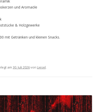
eramik
hskerzen und Aromaöle
k
nststücke & Holzgewerke
00 mit Getränken und kleinen Snacks.
legt am
30. Juli 2026
von
Liesel
.