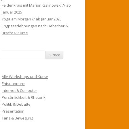
Feldenkrais mit Marion Galinowski // ab
Januar 2025
Yoga am Morgen // ab Januar 2025
Engpassdehnungen nach Liebscher &
Bracht // Kurse
S
u
c
h
Alle Workshops und Kurse
e
Entspannung
n
Internet & Computer
n
Persönlichkeit & Rhetorik
a
Politik & Debatte
c
Präsentation
h
Tanz & Bewegung
: