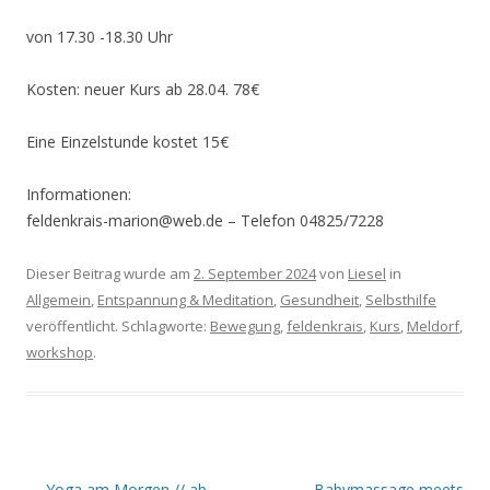
von 17.30 -18.30 Uhr
Kosten: neuer Kurs ab 28.04. 78€
Eine Einzelstunde kostet 15€
Informationen:
feldenkrais-marion@web.de – Telefon 04825/7228
Dieser Beitrag wurde am
2. September 2024
von
Liesel
in
Allgemein
,
Entspannung & Meditation
,
Gesundheit
,
Selbsthilfe
veröffentlicht. Schlagworte:
Bewegung
,
feldenkrais
,
Kurs
,
Meldorf
,
workshop
.
Beitrags-
←
Yoga am Morgen // ab
Babymassage meets