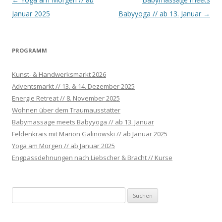
Navigation
Januar 2025
Babyyoga // ab 13. Januar
→
PROGRAMM
Kunst- & Handwerksmarkt 2026
Adventsmarkt // 13. & 14. Dezember 2025
Energie Retreat // 8. November 2025
Wohnen über dem Traumausstatter
Babymassage meets Babyyoga // ab 13. Januar
Feldenkrais mit Marion Galinowski // ab Januar 2025
Yoga am Morgen // ab Januar 2025
Engpassdehnungen nach Liebscher & Bracht // Kurse
S
u
c