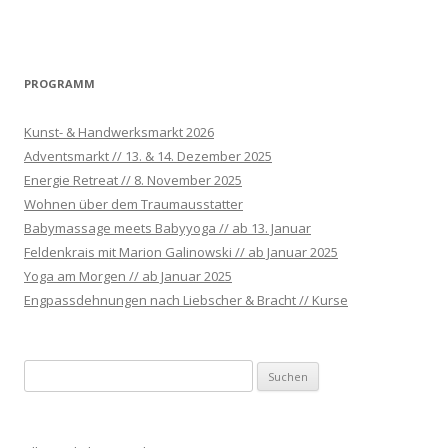
PROGRAMM
Kunst- & Handwerksmarkt 2026
Adventsmarkt // 13. & 14. Dezember 2025
Energie Retreat // 8. November 2025
Wohnen über dem Traumausstatter
Babymassage meets Babyyoga // ab 13. Januar
Feldenkrais mit Marion Galinowski // ab Januar 2025
Yoga am Morgen // ab Januar 2025
Engpassdehnungen nach Liebscher & Bracht // Kurse
S
u
c
h