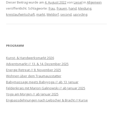
Dieser Beitrag wurde am
4. August 2022
von
Liesel
in
Allgemein
veröffentlicht. Schlagworte:
frau
,
frauen
,
hand
,
kleidung
,
kreislaufwirtschaft
,
markt
,
Meldorf
,
second
,
upcycling
.
PROGRAMM
Kunst- & Handwerksmarkt 2026
Adventsmarkt // 13. & 14. Dezember 2025
Energie Retreat // 8. November 2025
Wohnen über dem Traumausstatter
Babymassage meets Babyyoga // ab 13. Januar
Feldenkrais mit Marion Galinowski // ab Januar 2025
Yoga am Morgen // ab Januar 2025
Engpassdehnungen nach Liebscher & Bracht // Kurse