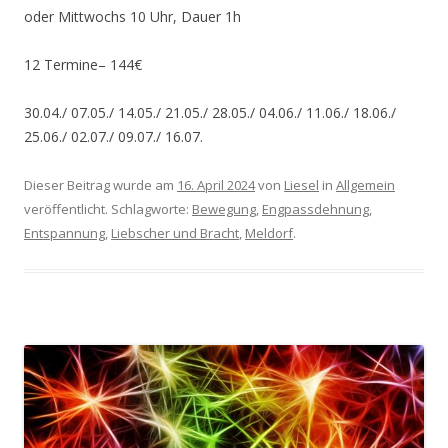
oder Mittwochs 10 Uhr, Dauer 1h
12 Termine– 144€
30.04./ 07.05./ 14.05./ 21.05./ 28.05./ 04.06./ 11.06./ 18.06./
25.06./ 02.07./ 09.07./ 16.07.
Dieser Beitrag wurde am
16. April 2024
von
Liesel
in
Allgemein
veröffentlicht. Schlagworte:
Bewegung
,
Engpassdehnung
,
Entspannung
,
Liebscher und Bracht
,
Meldorf
.