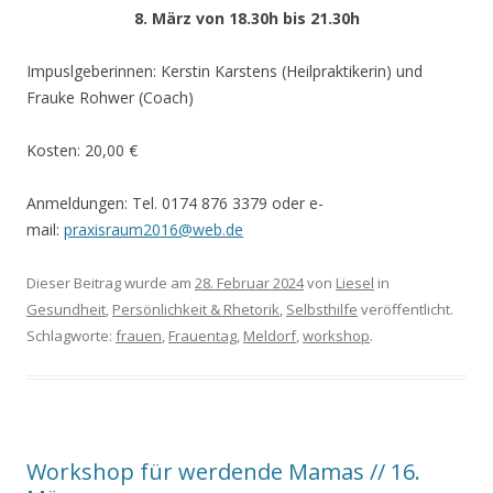
8. März von 18.30h bis 21.30h
Impuslgeberinnen: Kerstin Karstens (Heilpraktikerin) und
Frauke Rohwer (Coach)
Kosten: 20,00 €
Anmeldungen: Tel. 0174 876 3379 oder e-
mail:
praxisraum2016@web.de
Dieser Beitrag wurde am
28. Februar 2024
von
Liesel
in
Gesundheit
,
Persönlichkeit & Rhetorik
,
Selbsthilfe
veröffentlicht.
Schlagworte:
frauen
,
Frauentag
,
Meldorf
,
workshop
.
Workshop für werdende Mamas // 16.