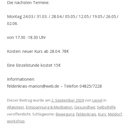
Die nächsten Termine:
Montag 24.03./ 31.03. / 28.04./ 05.05./ 12.05./ 19.05./ 26.05./
02.06.
von 17.30 -18.30 Uhr
Kosten: neuer Kurs ab 28.04. 78€
Eine Einzelstunde kostet 15€
Informationen:
feldenkrais-marion@web.de – Telefon 04825/7228
Dieser Beitrag wurde am
2. September 2024
von
Liesel
in
Allgemein
,
Entspannung & Meditation
,
Gesundheit
,
Selbsthilfe
veröffentlicht. Schlagworte:
Bewegung
,
feldenkrais
,
Kurs
,
Meldorf
,
workshop
.