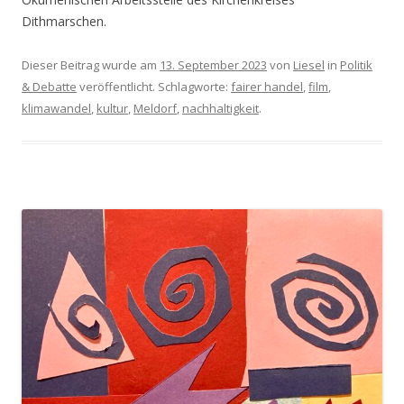
Dithmarschen.
Dieser Beitrag wurde am
13. September 2023
von
Liesel
in
Politik
& Debatte
veröffentlicht. Schlagworte:
fairer handel
,
film
,
klimawandel
,
kultur
,
Meldorf
,
nachhaltigkeit
.