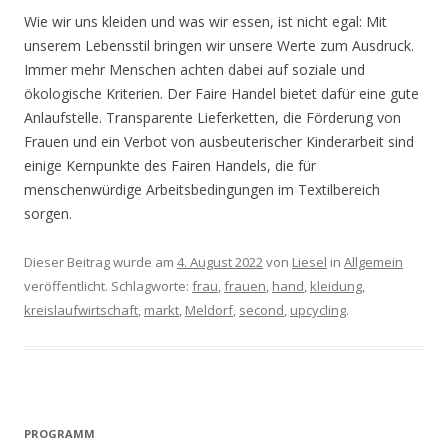
Wie wir uns kleiden und was wir essen, ist nicht egal: Mit
unserem Lebensstil bringen wir unsere Werte zum Ausdruck.
Immer mehr Menschen achten dabei auf soziale und
ökologische Kriterien. Der Faire Handel bietet dafür eine gute
Anlaufstelle. Transparente Lieferketten, die Förderung von
Frauen und ein Verbot von ausbeuterischer Kinderarbeit sind
einige Kernpunkte des Fairen Handels, die für
menschenwürdige Arbeitsbedingungen im Textilbereich
sorgen.
Dieser Beitrag wurde am
4. August 2022
von
Liesel
in
Allgemein
veröffentlicht. Schlagworte:
frau
,
frauen
,
hand
,
kleidung
,
kreislaufwirtschaft
,
markt
,
Meldorf
,
second
,
upcycling
.
PROGRAMM