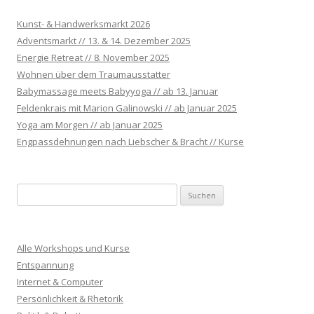
Kunst- & Handwerksmarkt 2026
Adventsmarkt // 13. & 14. Dezember 2025
Energie Retreat // 8. November 2025
Wohnen über dem Traumausstatter
Babymassage meets Babyyoga // ab 13. Januar
Feldenkrais mit Marion Galinowski // ab Januar 2025
Yoga am Morgen // ab Januar 2025
Engpassdehnungen nach Liebscher & Bracht // Kurse
S
u
c
h
Alle Workshops und Kurse
e
Entspannung
n
Internet & Computer
n
Persönlichkeit & Rhetorik
a