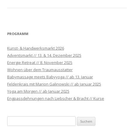
PROGRAMM
Kunst- & Handwerksmarkt 2026
Adventsmarkt // 13. & 14. Dezember 2025
Energie Retreat // 8. November 2025
Wohnen über dem Traumausstatter
Babymassage meets Babyyoga // ab 13. Januar
Feldenkrais mit Marion Galinowski // ab Januar 2025
Yoga am Morgen // ab Januar 2025
Engpassdehnungen nach Liebscher & Bracht // Kurse
S
u