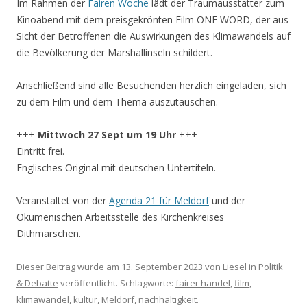
Im Rahmen der
Fairen Woche
lädt der Traumausstatter zum
Kinoabend mit dem preisgekrönten Film ONE WORD, der aus
Sicht der Betroffenen die Auswirkungen des Klimawandels auf
die Bevölkerung der Marshallinseln schildert.
Anschließend sind alle Besuchenden herzlich eingeladen, sich
zu dem Film und dem Thema auszutauschen.
+++
Mittwoch 27 Sept um 19 Uhr
+++
Eintritt frei.
Englisches Original mit deutschen Untertiteln.
Veranstaltet von der
Agenda 21 für Meldorf
und der
Ökumenischen Arbeitsstelle des Kirchenkreises
Dithmarschen.
Dieser Beitrag wurde am
13. September 2023
von
Liesel
in
Politik
& Debatte
veröffentlicht. Schlagworte:
fairer handel
,
film
,
klimawandel
,
kultur
,
Meldorf
,
nachhaltigkeit
.