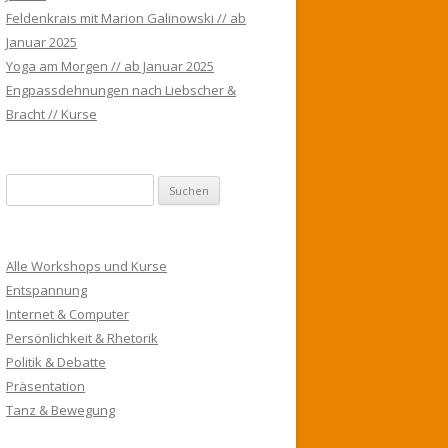
Feldenkrais mit Marion Galinowski // ab
Januar 2025
Yoga am Morgen // ab Januar 2025
Engpassdehnungen nach Liebscher &
Bracht // Kurse
S
u
c
h
Alle Workshops und Kurse
e
Entspannung
n
Internet & Computer
n
Persönlichkeit & Rhetorik
a
Politik & Debatte
c
Präsentation
h
Tanz & Bewegung
: