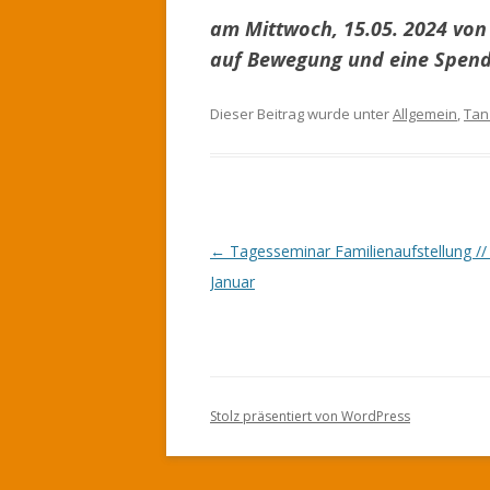
am Mittwoch, 15.05. 2024 von 
auf Bewegung und eine Spend
Dieser Beitrag wurde unter
Allgemein
,
Tan
Beitrags-
←
Tagesseminar Familienaufstellung //
Navigation
Januar
Stolz präsentiert von WordPress