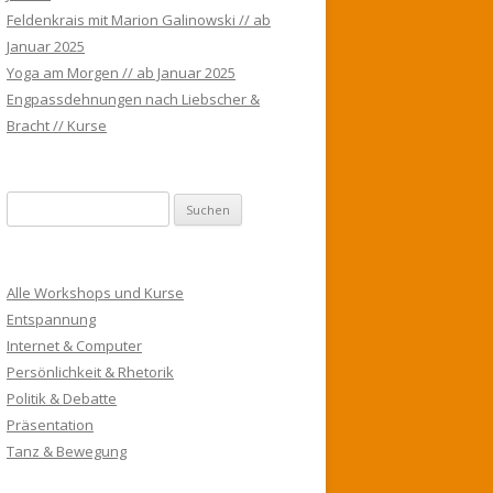
Feldenkrais mit Marion Galinowski // ab
Januar 2025
Yoga am Morgen // ab Januar 2025
Engpassdehnungen nach Liebscher &
Bracht // Kurse
S
u
c
h
Alle Workshops und Kurse
e
Entspannung
n
Internet & Computer
n
Persönlichkeit & Rhetorik
a
Politik & Debatte
c
Präsentation
h
Tanz & Bewegung
: